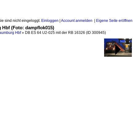
Sie sind nicht eingeloggt.
Einloggen
|
Account anmelden
|
Eigene Seite eröffnen
g Hbf (Foto: dampflok015)
Naumburg Hbf
»
DB ES 64 U2-025 mit der RB 16326
(ID 300945)