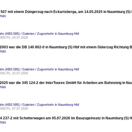
507 mit einem Düngerzug nach Eckartsberga, am 14.05.2025 in Naumburg (S) Hb
omas
ahn (KBS 585) / Galerien / Zugverkehr in Naumburg Hbf
800 Px, 24.07.2026
2003 war die DB 140 802-0 in Naumburg (S) Hbf mit einem Güterzug Richtung 
omas
ahn (KBS 585) / Galerien / Zugverkehr in Naumburg Hbf
691 Px, 22.07.2026
2025 war die 345 124-2 der InterTourex GmbH für Arbeiten am Bahnsteig in Nau
omas
ahn (KBS 585) / Galerien / Zugverkehr in Naumburg Hbf
800 Px, 07.07.2026
 237-2 mit Schotterwagen am 05.07.2026 im Bauzugeinsatz in Naumburg (S) Hb
omas