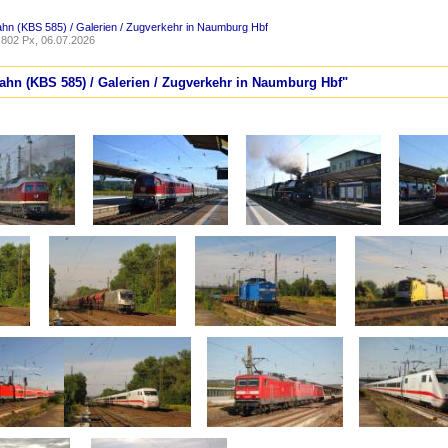
ahn (KBS 585) / Galerien / Zugverkehr in Naumburg Hbf
802 Px, 06.07.2026
bahn (KBS 585) / Galerien / Zugverkehr in Naumburg Hbf"