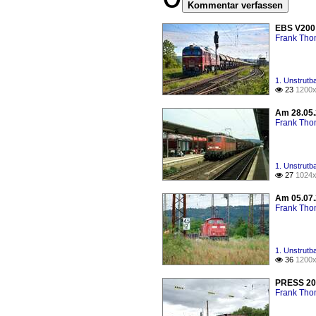
Kommentar verfassen
EBS V200 
Frank Th
1. Unstrutb
23
1200x

Am 28.05.
Frank Th
1. Unstrutb
27
1024x

Am 05.07.
Frank Th
1. Unstrutb
36
1200x

PRESS 204
Frank Th