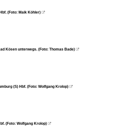
f. (Foto: Maik Köhler)

Bad Kösen unterwegs. (Foto: Thomas Bade)

mburg (S) Hbf. (Foto: Wolfgang Krolop)

f. (Foto: Wolfgang Krolop)
