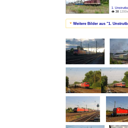
1. Unstrutb
38
1200x

Weitere Bilder aus "1. Unstrut