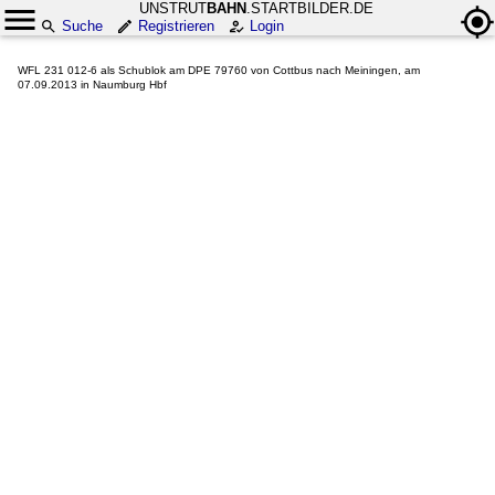
UNSTRUT
BAHN
.STARTBILDER.DE
Suche
Registrieren
Login
WFL 231 012-6 als Schublok am DPE 79760 von Cottbus nach Meiningen, am
07.09.2013 in Naumburg Hbf