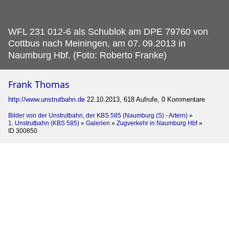
WFL 231 012-6 als Schublok am DPE 79760 von
Cottbus nach Meiningen, am 07.
09.2013 in
Naumburg Hbf. (Foto: Roberto Franke)
Frank Thomas
http://www.unstrutbahn.de
22.10.2013, 618 Aufrufe, 0 Kommentare
Bilder von der Unstrutbahn, der KBS 585 (Naumburg (S) - Artern)
»
1. Unstrutbahn (KBS 585)
»
Galerien
»
Zugverkehr in Naumburg Hbf
»
ID 300850