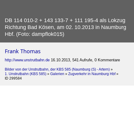
DB 114 010-2 + 143 133-7 + 111 195-4 als Lokzug
Richtung Bad Kösen, am 02.
10.2013 in Naumburg
Hbf. (Foto: dampflok015)
Frank Thomas
http://www.unstrutbahn.de
16.10.2013, 541 Aufrufe, 0 Kommentare
Bilder von der Unstrutbahn, der KBS 585 (Naumburg (S) - Artern)
»
1. Unstrutbahn (KBS 585)
»
Galerien
»
Zugverkehr in Naumburg Hbf
»
ID 299584