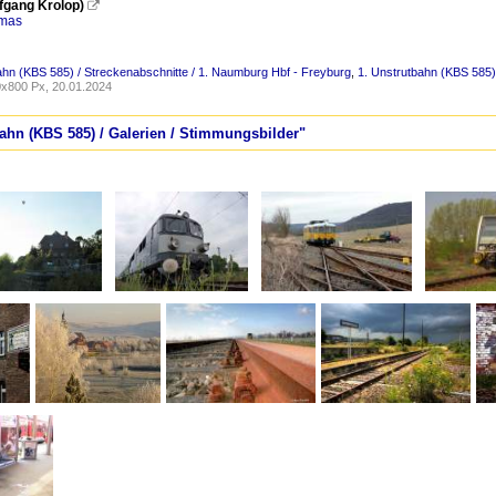
lfgang Krolop)

omas
ahn (KBS 585) / Streckenabschnitte / 1. Naumburg Hbf - Freyburg
,
1. Unstrutbahn (KBS 585) 
x800 Px, 20.01.2024
bahn (KBS 585) / Galerien / Stimmungsbilder"