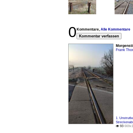
0
Kommentare,
Alle Kommentare
Kommentar verfassen
Morgensti
Frank Th
1. Unstrut
Streckenabs
93
669x1
