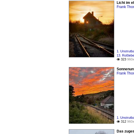
Licht im 
Frank Th
1. Unstrutb
13. Roßleb
323
960x

Sonnenunt
Frank Th
1. Unstrutb
312
960x

Das zuges