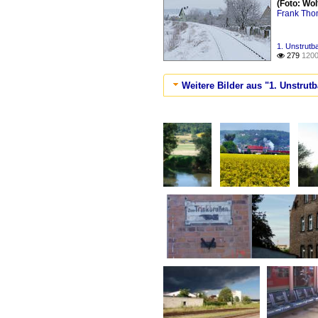
(Foto: Wo
Frank Th
1. Unstrutb
279
1200

Weitere Bilder aus "1. Unstrut