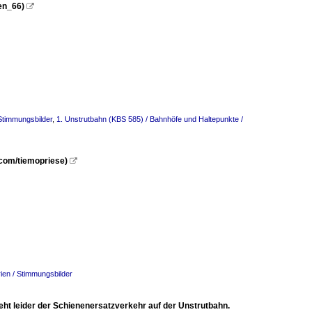
en_66)

 Stimmungsbilder
,
1. Unstrutbahn (KBS 585) / Bahnhöfe und Haltepunkte /
.com/tiemopriese)

ien / Stimmungsbilder
eht leider der Schienenersatzverkehr auf der Unstrutbahn.