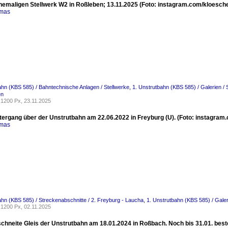
ehemaligen Stellwerk W2 in Roßleben; 13.11.2025 (Foto: instagram.com/kloesch
omas
ahn (KBS 585) / Bahntechnische Anlagen / Stellwerke
,
1. Unstrutbahn (KBS 585) / Galerien /
en
1200 Px, 23.11.2025
ergang über der Unstrutbahn am 22.06.2022 in Freyburg (U). (Foto: instagram
omas
ahn (KBS 585) / Streckenabschnitte / 2. Freyburg - Laucha
,
1. Unstrutbahn (KBS 585) / Galer
1200 Px, 02.11.2025
chneite Gleis der Unstrutbahn am 18.01.2024 in Roßbach. Noch bis 31.01. best