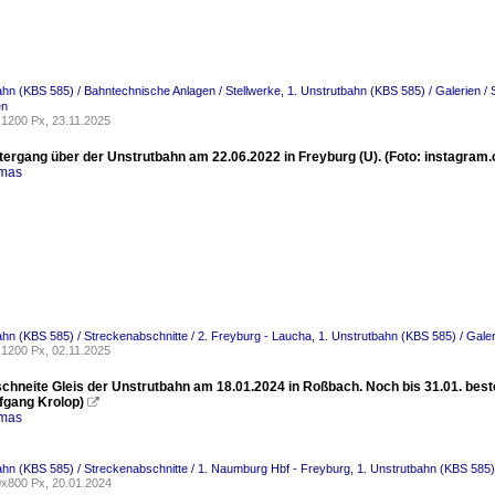
ahn (KBS 585) / Bahntechnische Anlagen / Stellwerke
,
1. Unstrutbahn (KBS 585) / Galerien /
en
1200 Px, 23.11.2025
ergang über der Unstrutbahn am 22.06.2022 in Freyburg (U). (Foto: instagram
omas
ahn (KBS 585) / Streckenabschnitte / 2. Freyburg - Laucha
,
1. Unstrutbahn (KBS 585) / Galer
1200 Px, 02.11.2025
chneite Gleis der Unstrutbahn am 18.01.2024 in Roßbach. Noch bis 31.01. best
lfgang Krolop)

omas
ahn (KBS 585) / Streckenabschnitte / 1. Naumburg Hbf - Freyburg
,
1. Unstrutbahn (KBS 585) 
x800 Px, 20.01.2024