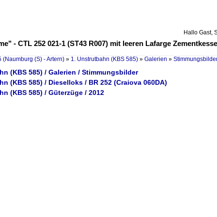
Hallo Gast, 
me" - CTL 252 021-1 (ST43 R007) mit leeren Lafarge Zementkes
 (Naumburg (S) - Artern)
»
1. Unstrutbahn (KBS 585)
»
Galerien
»
Stimmungsbilde
hn (KBS 585) / Galerien / Stimmungsbilder
hn (KBS 585) / Dieselloks / BR 252 (Craiova 060DA)
hn (KBS 585) / Güterzüge / 2012