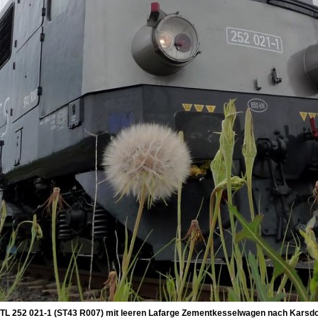
CTL 252 021-1 (ST43 R007) mit leeren Lafarge Zementkesselwagen nach Karsdo