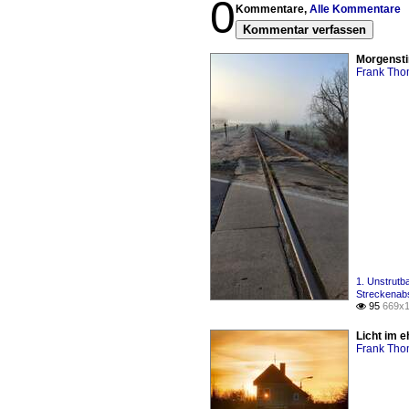
0
Kommentare,
Alle Kommentare
Kommentar verfassen
Morgensti
Frank Th
1. Unstrut
Streckenabs
95
669x1

Licht im 
Frank Th