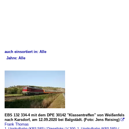
auch einsortiert in: Alle
Jahre: Alle
×
×
Alle Kategorien
Alle Jahre
1. Unstrutbahn (KBS 585)
Dieselloks
V 300
V100
EBS 132 334-4 mit dem DPE 30142 "Klassentreffen" von Weißenfels
nach Karsdorf, am 12.09.2020 bei Balgstädt. (Foto: Jens Reising)

Unternehmen
Frank Thomas
1. Unstrutbahn (KBS 585) / Dieselloks / V 300
,
1. Unstrutbahn (KBS 585) /