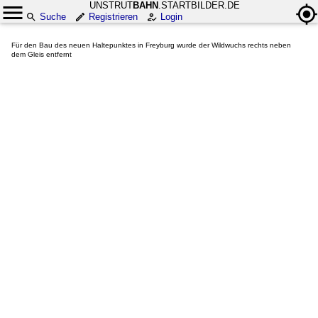
UNSTRUT
BAHN
.STARTBILDER.DE
Suche
Registrieren
Login
Für den Bau des neuen Haltepunktes in Freyburg wurde der Wildwuchs rechts neben
dem Gleis entfernt