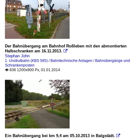
Der Bahnübergang am Bahnhof Roßleben mit den abmontierten
Halbschranken am 16.11.2013.

Stephan John
1. Unstrutbahn (KBS 585) / Bahntechnische Anlagen / Bahnübergänge und
Schrankenposten
836 1200x900 Px, 01.01.2014

Ein Bahnübergang bei km 9,4 am 05.10.2013 in Balgstädt.
