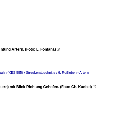
tung Artern. (Foto: L. Fontana)

bahn (KBS 585) / Streckenabschnitte / 6. Roßleben - Artern
n) mit Blick Richtung Gehofen. (Foto: Ch. Kaebel)
