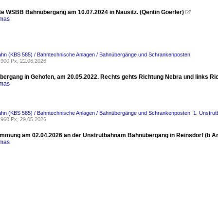
te WSBB Bahnübergang am 10.07.2024 in Nausitz. (Qentin Goerler)

omas
bahn (KBS 585) / Bahntechnische Anlagen / Bahnübergänge und Schrankenposten
900 Px, 22.06.2026
bergang in Gehofen, am 20.05.2022. Rechts gehts Richtung Nebra und links Rich
omas
bahn (KBS 585) / Bahntechnische Anlagen / Bahnübergänge und Schrankenposten
,
1. Unstrut
960 Px, 29.05.2026
mmung am 02.04.2026 an der Unstrutbahnam Bahnübergang in Reinsdorf (b Arter
omas