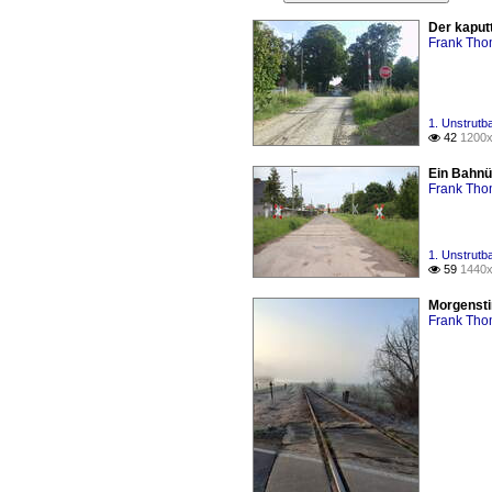
Der kaput
Frank Th
1. Unstrut
42
1200x

Ein Bahnü
Frank Th
1. Unstrut
59
1440x

Morgensti
Frank Th