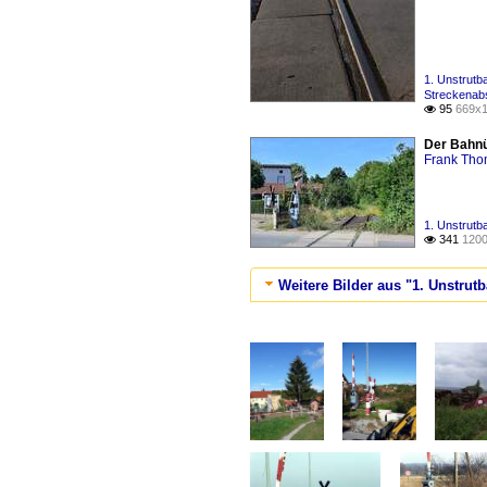
1. Unstrut
Streckenabs
95
669x1

Der Bahnü
Frank Th
1. Unstrut
341
1200

Weitere Bilder aus "1. Unstru