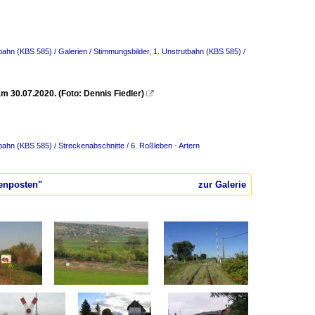
bahn (KBS 585) / Galerien / Stimmungsbilder
,
1. Unstrutbahn (KBS 585) /
m 30.07.2020. (Foto: Dennis Fiedler)

bahn (KBS 585) / Streckenabschnitte / 6. Roßleben - Artern
kenposten"
zur Galerie