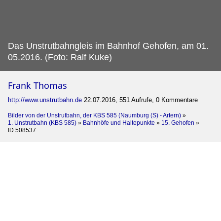
Das Unstrutbahngleis im Bahnhof Gehofen, am 01.
05.2016. (Foto: Ralf Kuke)
Frank Thomas
http://www.unstrutbahn.de
22.07.2016, 551 Aufrufe, 0 Kommentare
Bilder von der Unstrutbahn, der KBS 585 (Naumburg (S) - Artern)
»
1. Unstrutbahn (KBS 585)
»
Bahnhöfe und Haltepunkte
»
15. Gehofen
»
ID 508537