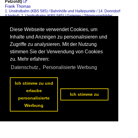
Petzoldt)

Frank Thomas
1. Unstrutbahn (KBS 585) / Bahnhöfe und Haltepunkte / 14. Donndorf
(Unstrut)
,
1. Unstrutbahn (KBS 585) / Galerien / Stimmungsbilder
953 900x600 Px, 11.11.2009

Diese Webseite verwendet Cookies, um
Inhalte und Anzeigen zu personalisieren und
Zugriffe zu analysieren. Mit der Nutzung
stimmen Sie der Verwendung von Cookies
zu. Mehr erfahren:
Datenschutz
,
Personalisierte Werbung
Ich stimme zu und
erlaube
Ich stimme zu
personalisierte
Werbung