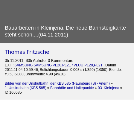
Bauarbeiten in Kleinjena.
Die neue Bahnsteigkante
steht schon....(04.11.2011)
Thomas Fritzsche
05.11.2011, 805 Aufrufe, 0 Kommentare
EXIF:
SAMSUNG SAMSUNG PL20,PL21 / VLUU PL20,PL21
, Datum
2011:11:04 10:59:46, Belichtungsdauer: 0.003 s (1/350) (1/350), Blende:
f/3.5, ISO80, Brennweite: 4.90 (49/10)
Bilder von der Unstrutbahn, der KBS 585 (Naumburg (S) - Artern)
»
1. Unstrutbahn (KBS 585)
»
Bahnhöfe und Haltepunkte
»
03. Kleinjena
»
ID 166085