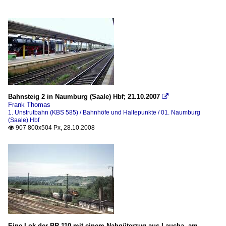
Bahnsteig 2 in Naumburg (Saale) Hbf; 21.10.2007

Frank Thomas
1. Unstrutbahn (KBS 585) / Bahnhöfe und Haltepunkte / 01. Naumburg
(Saale) Hbf
907 800x504 Px, 28.10.2008

Eine Lok der BR 110 mit einem Nahgüterzug aus Laucha, am