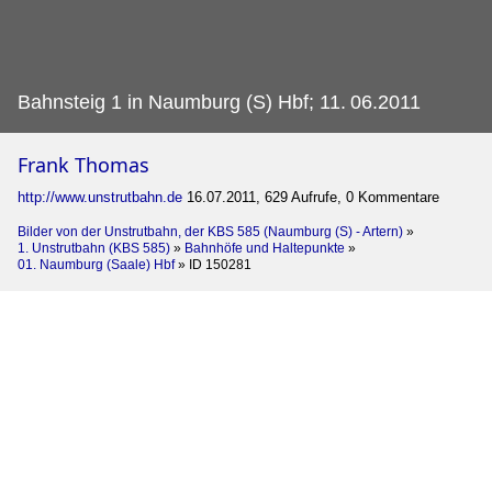
Bahnsteig 1 in Naumburg (S) Hbf; 11.
06.2011
Frank Thomas
http://www.unstrutbahn.de
16.07.2011, 629 Aufrufe, 0 Kommentare
Bilder von der Unstrutbahn, der KBS 585 (Naumburg (S) - Artern)
»
1. Unstrutbahn (KBS 585)
»
Bahnhöfe und Haltepunkte
»
01. Naumburg (Saale) Hbf
»
ID 150281