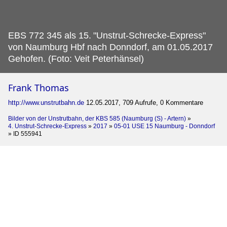
EBS 772 345 als 15.
"Unstrut-Schrecke-Express"
von Naumburg Hbf nach Donndorf, am 01.05.2017
Gehofen. (Foto: Veit Peterhänsel)
Frank Thomas
http://www.unstrutbahn.de
12.05.2017, 709 Aufrufe, 0 Kommentare
Bilder von der Unstrutbahn, der KBS 585 (Naumburg (S) - Artern)
»
4. Unstrut-Schrecke-Express
»
2017
»
05-01 USE 15 Naumburg - Donndorf
»
ID 555941