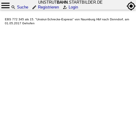
UNSTRUT
BAHN
.STARTBILDER.DE
Suche
Registrieren
Login
EBS 772 345 als 15. "Unstrut-Schrecke-Express" von Naumburg Hbf nach Donndorf, am
01.05.2017 Gehofen