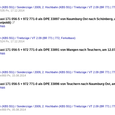
 (KBS 551) / Sonderzüge / 2009
,
2. Hochbahn (KBS 551) / Triebzüge / VT 2.09 (BR 771 | 77
535 Px, 17.12.2014
taxi 171 056-5 + 972 771-0 als DPE 33897 von Naumburg Ost nach Schönberg, am 
eipoldt)

omas
 (KBS 551) / Triebzüge / VT 2.09 (BR 771 | 772, Ferkeltaxe)
524 Px, 17.12.2014
taxi 171 056-5 + 972 771-0 als DPE 33891 von Wangen nach Teuchern, am 12.07.
omas
 (KBS 551) / Sonderzüge / 2009
,
2. Hochbahn (KBS 551) / Triebzüge / VT 2.09 (BR 771 | 77
x900 Px, 15.08.2014
taxi 171 056-5 + 972 771-0 als DPE 33896 von Teuchern nach Naumburg Ost, am 
omas
 (KBS 551) / Sonderzüge / 2009
,
2. Hochbahn (KBS 551) / Triebzüge / VT 2.09 (BR 771 | 77
x900 Px, 05.08.2014