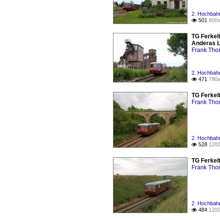
2. Hochbahn
501
800x

TG Ferkel
Anderas L
Frank Th
2. Hochbahn
471
790x

TG Ferkel
Frank Th
2. Hochbahn
528
1200

TG Ferkel
Frank Th
2. Hochbahn
484
1200
