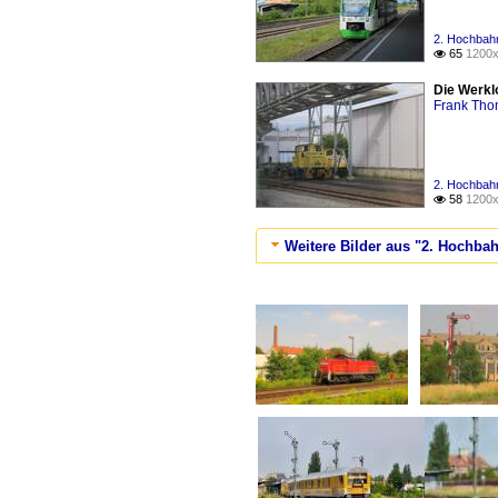
2. Hochbahn
65
1200x

Die Werkl
Frank Th
2. Hochbahn
58
1200x

Weitere Bilder aus "2. Hochbah