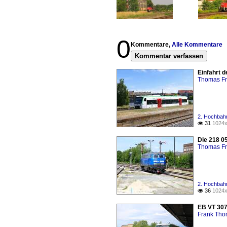
0
Kommentare,
Alle Kommentare
Kommentar verfassen
Einfahrt d
Thomas Fr
2. Hochbahn
31
1024x

Die 218 05
Thomas Fr
2. Hochbahn
36
1024x

EB VT 307
Frank Th