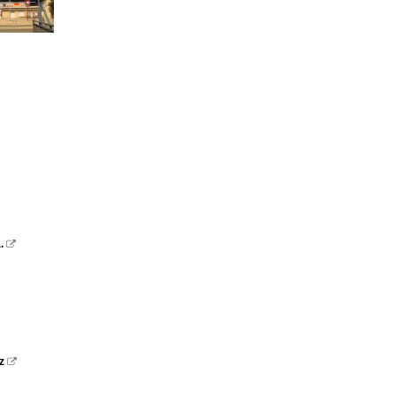
.

z
