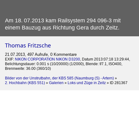
Am 18.
07.2013 kam Railsystem 294 096-3 mit
einem Bauzug aus Richtung Gera durch Zeitz.
Thomas Fritzsche
21.07.2013, 497 Aufrufe, 0 Kommentare
EXIF:
NIKON CORPORATION NIKON D3200
, Datum 2013:07:18 13:29:44,
Belichtungsdauer: 0.001 s (10/20000) (1/2000), Blende: f/7.1, ISO400,
Brennweite: 36.00 (360/10)
Bilder von der Unstrutbahn, der KBS 585 (Naumburg (S) - Artern)
»
2. Hochbahn (KBS 551)
»
Galerien
»
Loks und Züge in Zeitz
»
ID 281367