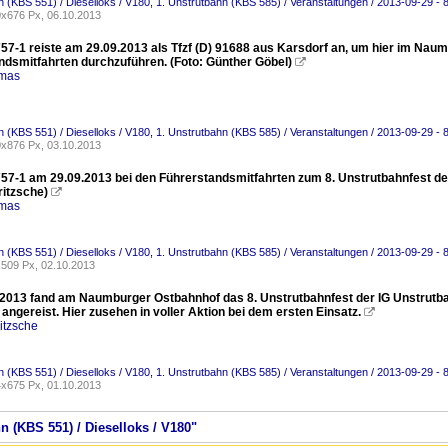
 (KBS 551) / Dieselloks / V180
,
1. Unstrutbahn (KBS 585) / Veranstaltungen / 2013-09-29 - 
x676 Px, 06.10.2013
57-1 reiste am 29.09.2013 als Tfzf (D) 91688 aus Karsdorf an, um hier im Na
ndsmitfahrten durchzuführen. (Foto: Günther Göbel)

omas
 (KBS 551) / Dieselloks / V180
,
1. Unstrutbahn (KBS 585) / Veranstaltungen / 2013-09-29 - 
x876 Px, 03.10.2013
57-1 am 29.09.2013 bei den Führerstandsmitfahrten zum 8. Unstrutbahnfest de
itzsche)

omas
 (KBS 551) / Dieselloks / V180
,
1. Unstrutbahn (KBS 585) / Veranstaltungen / 2013-09-29 - 
509 Px, 02.10.2013
2013 fand am Naumburger Ostbahnhof das 8. Unstrutbahnfest der IG Unstrutbahn
angereist. Hier zusehen in voller Aktion bei dem ersten Einsatz.

itzsche
 (KBS 551) / Dieselloks / V180
,
1. Unstrutbahn (KBS 585) / Veranstaltungen / 2013-09-29 - 
x675 Px, 01.10.2013
n (KBS 551) / Dieselloks / V180"