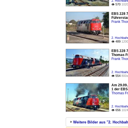
2. Hochbahn
570
1020

EBS 228 7
Führersta
Frank Th
2. Hochbahn
489
1200

EBS 228 7
Thomas Fr
Frank Th
2. Hochbahn
554
800x

Am 29.09.
1 der EBS 
Thomas Fr
2. Hochbahn
656
1024

Weitere Bilder aus "2. Hochbah