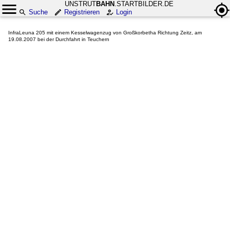
UNSTRUT
BAHN
.STARTBILDER.DE
Suche
Registrieren
Login
InfraLeuna 205 mit einem Kesselwagenzug von Großkorbetha Richtung Zeitz, am
19.08.2007 bei der Durchfahrt in Teuchern