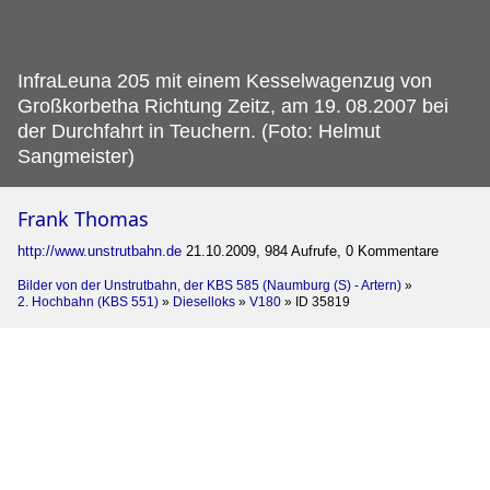
InfraLeuna 205 mit einem Kesselwagenzug von
Großkorbetha Richtung Zeitz, am 19.
08.2007 bei
der Durchfahrt in Teuchern. (Foto: Helmut
Sangmeister)
Frank Thomas
http://www.unstrutbahn.de
21.10.2009, 984 Aufrufe, 0 Kommentare
Bilder von der Unstrutbahn, der KBS 585 (Naumburg (S) - Artern)
»
2. Hochbahn (KBS 551)
»
Dieselloks
»
V180
»
ID 35819