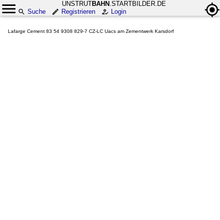
UNSTRUT
BAHN
.STARTBILDER.DE
Suche
Registrieren
Login
Lafarge Cement 83 54 9308 829-7 CZ-LC Uacs am Zementwerk Karsdorf