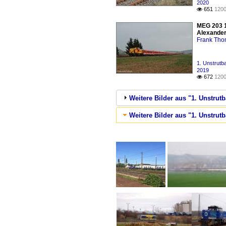
2020
651
1200

MEG 203 1
Alexander
Frank Th
1. Unstrutb
2019
672
1200

Weitere Bilder aus "1. Unstru
Weitere Bilder aus "1. Unstrut