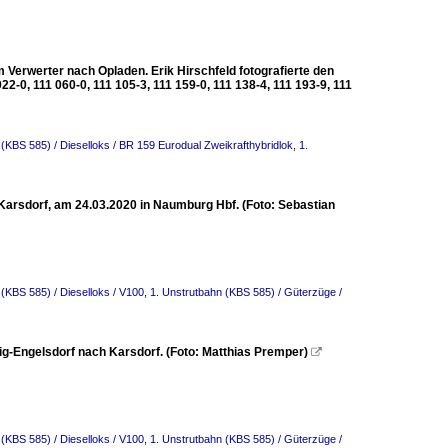
Verwerter nach Opladen. Erik Hirschfeld fotografierte den
2-0, 111 060-0, 111 105-3, 111 159-0, 111 138-4, 111 193-9, 111
 (KBS 585) / Dieselloks / BR 159 Eurodual Zweikrafthybridlok
,
1.
arsdorf, am 24.03.2020 in Naumburg Hbf. (Foto: Sebastian
 (KBS 585) / Dieselloks / V100
,
1. Unstrutbahn (KBS 585) / Güterzüge /
g-Engelsdorf nach Karsdorf. (Foto: Matthias Premper)

 (KBS 585) / Dieselloks / V100
,
1. Unstrutbahn (KBS 585) / Güterzüge /