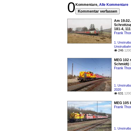
0
Kommentare,
Alle Kommentare
Kommentar verfassen
Am 19.02.
Schrottzug
181-4, 111
Frank Th
1. Unstrutb
Unstrutbahn
246
1200

MEG 102 m
Schmidt)
Frank Th
1. Unstrutb
2020
631
1200

MEG 105 b
Frank Th
1. Unstrutb