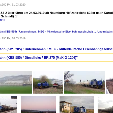
x900 Px, 31.03.2020
53-2 überführte am 24.03.2019 ab Naumburg Hbf zahlreiche 628er nach Karsdorf
 Schmidt)

omas
ahn (KBS 585) / Unternehmen / MEG - Mitteldeutsche Eisenbahngesellschaft
,
1. Unstrutbahn
x798 Px, 28.03.2019
tbahn (KBS 585) / Unternehmen / MEG - Mitteldeutsche Eisenbahngesellsc
bahn (KBS 585) / Dieselloks / BR 275 (MaK G 1206)"