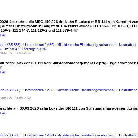
2026 überführte die MEG 159 226 dreizehn E-Loks der BR 111 von Karsdorf zum 
 auf der Unstrutbahn in Balgstädt. Überführt wurden 111 156-6, 111 032-9, 111 02
 150-9, 111 194-7, 111 120-2 und 111 079-0.

omas
ahn (KBS 585) / Unternehmen / MEG - Mitteldeutsche Eisenbahngesellschaft
,
1. Unstrutbahn
 (KBS 585) / Güterzüge / 2026
x661 Px, 27.02.2026
it zehn Loks der BR 111 von Stillstandsmanagement Leipzig-Engelsdorf nach K

omas
ahn (KBS 585) / Unternehmen / MEG - Mitteldeutsche Eisenbahngesellschaft
,
1. Unstrutbahn
x900 Px, 31.03.2020
rachte am 30.03.2020 zehn Loks der BR 111 von Stillstandsmanagement Leipzi
omas
ahn (KBS 585) / Unternehmen / MEG - Mitteldeutsche Eisenbahngesellschaft
,
1. Unstrutbahn