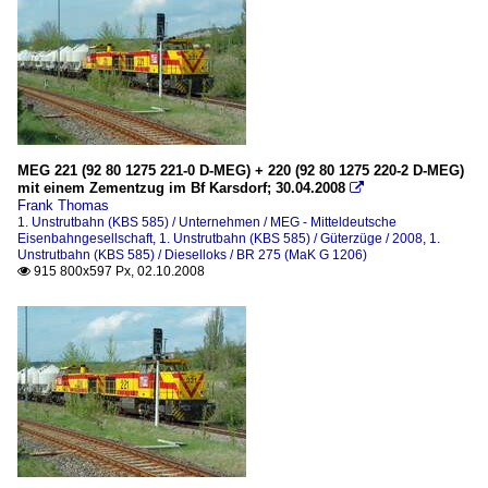
MEG 221 (92 80 1275 221-0 D-MEG) + 220 (92 80 1275 220-2 D-MEG)
mit einem Zementzug im Bf Karsdorf; 30.04.2008

Frank Thomas
1. Unstrutbahn (KBS 585) / Unternehmen / MEG - Mitteldeutsche
Eisenbahngesellschaft
,
1. Unstrutbahn (KBS 585) / Güterzüge / 2008
,
1.
Unstrutbahn (KBS 585) / Dieselloks / BR 275 (MaK G 1206)
915 800x597 Px, 02.10.2008
