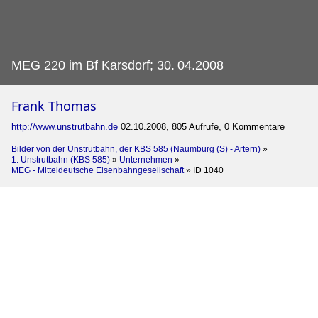
MEG 220 im Bf Karsdorf; 30.
04.2008
Frank Thomas
http://www.unstrutbahn.de
02.10.2008, 805 Aufrufe, 0 Kommentare
Bilder von der Unstrutbahn, der KBS 585 (Naumburg (S) - Artern)
»
1. Unstrutbahn (KBS 585)
»
Unternehmen
»
MEG - Mitteldeutsche Eisenbahngesellschaft
»
ID 1040