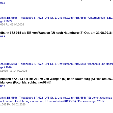
omas
ahn (KBS 585) / Triebzüge / BR 672 (LVT S)
,
1. Unstrutbahn (KBS 585) / Unternehmen / KEG 
ge / 2003
684 Px, 01.04.2026
dbahn 672 915 als RB von Wangen (U) nach Naumburg (S) Ost, am 31.08.2016 be
omas
ahn (KBS 585) / Triebzüge / BR 672 (LVT S)
,
1. Unstrutbahn (KBS 585) / Bahnhöfe und Haltep
ge / 2016
x1075 Px, 14.02.2026
ndbahn 672 913 als RB 26879 von Wangen (U) nach Naumburg (S) Hbf, am 25.
idungen. (Foto: Marschbahner98)

omas
ahn (KBS 585) / Triebzüge / BR 672 (LVT S)
,
1. Unstrutbahn (KBS 585) / Streckenabschnitte 
Brücken und Überführungsbauwerke
,
1. Unstrutbahn (KBS 585) / Personenzüge / 2017
x642 Px, 10.02.2026