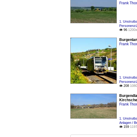
Frank Th
1. Unstrutb
Personenzü
96
1200x

Burgenlan
Frank Th
1. Unstrutb
Personenzü
208
1080

Burgendla
Kirchsche
Frank Th
1. Unstrutb
Anlagen / 
159
1197
