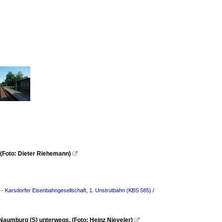
(Foto: Dieter Riehemann)

- Karsdorfer Eisenbahngesellschaft
,
1. Unstrutbahn (KBS 585) /
Naumburg (S) unterwegs. (Foto: Heinz Nieveler)
