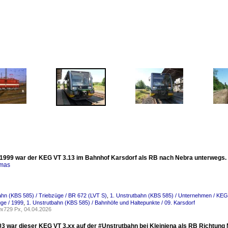
1999 war der KEG VT 3.13 im Bahnhof Karsdorf als RB nach Nebra unterwegs. 
omas
ahn (KBS 585) / Triebzüge / BR 672 (LVT S)
,
1. Unstrutbahn (KBS 585) / Unternehmen / KEG 
ge / 1999
,
1. Unstrutbahn (KBS 585) / Bahnhöfe und Haltepunkte / 09. Karsdorf
x729 Px, 04.04.2026
03 war dieser KEG VT 3.xx auf der #Unstrutbahn bei Kleinjena als RB Richtung 