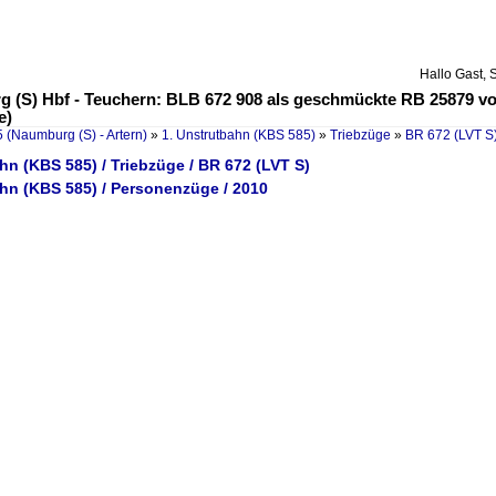
Hallo Gast, 
(S) Hbf - Teuchern: BLB 672 908 als geschmückte RB 25879 von 
e)
 (Naumburg (S) - Artern)
»
1. Unstrutbahn (KBS 585)
»
Triebzüge
»
BR 672 (LVT S
hn (KBS 585) / Triebzüge / BR 672 (LVT S)
ahn (KBS 585) / Personenzüge / 2010