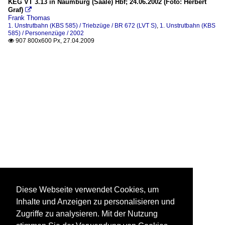
KEG VT 3.13 in Naumburg (Saale) Hbf; 24.06.2002 (Foto: Herbert
Graf)

Frank Thomas
1. Unstrutbahn (KBS 585) / Triebzüge / BR 672 (LVT S)
,
1. Unstrutbahn (KBS
585) / Personenzüge / 2002
907 800x600 Px, 27.04.2009

Diese Webseite verwendet Cookies, um
Inhalte und Anzeigen zu personalisieren und
Zugriffe zu analysieren. Mit der Nutzung