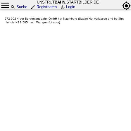
UNSTRUT
BAHN
.STARTBILDER.DE
Suche
Registrieren
Login
672 902-4 der Burgenlandbahn GmbH hat Naumburg (Saale) Hbf verlassen und befährt
hier die KBS 585 nach Wangen (Unstrut)