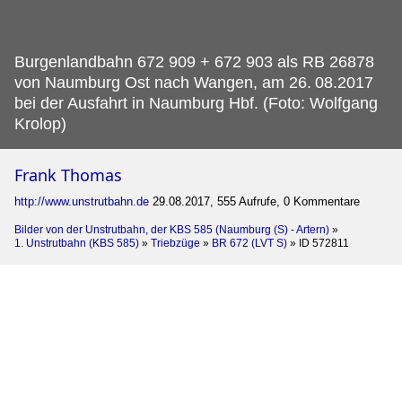
Burgenlandbahn 672 909 + 672 903 als RB 26878
von Naumburg Ost nach Wangen, am 26.
08.2017
bei der Ausfahrt in Naumburg Hbf. (Foto: Wolfgang
Krolop)
Frank Thomas
http://www.unstrutbahn.de
29.08.2017, 555 Aufrufe, 0 Kommentare
Bilder von der Unstrutbahn, der KBS 585 (Naumburg (S) - Artern)
»
1. Unstrutbahn (KBS 585)
»
Triebzüge
»
BR 672 (LVT S)
»
ID 572811