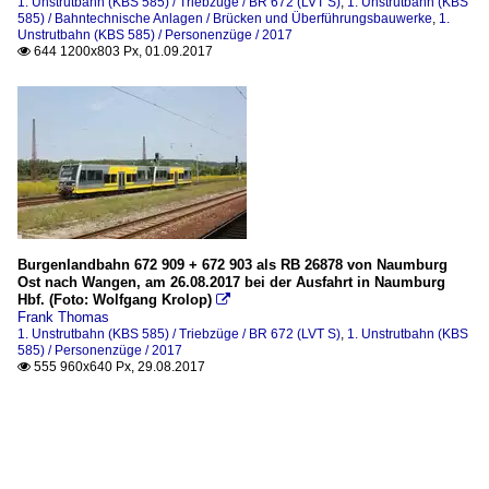
1. Unstrutbahn (KBS 585) / Triebzüge / BR 672 (LVT S)
,
1. Unstrutbahn (KBS
585) / Bahntechnische Anlagen / Brücken und Überführungsbauwerke
,
1.
Unstrutbahn (KBS 585) / Personenzüge / 2017
644 1200x803 Px, 01.09.2017

Burgenlandbahn 672 909 + 672 903 als RB 26878 von Naumburg
Ost nach Wangen, am 26.08.2017 bei der Ausfahrt in Naumburg
Hbf. (Foto: Wolfgang Krolop)

Frank Thomas
1. Unstrutbahn (KBS 585) / Triebzüge / BR 672 (LVT S)
,
1. Unstrutbahn (KBS
585) / Personenzüge / 2017
555 960x640 Px, 29.08.2017
