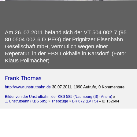
Am 26.
07.2011 befand sich der VT 504 002-7 (95
80 0504 002-6 D-PEG) der Prignitzer Eisenbahn
Gesellschaft mbH, vermutlich wegen einer
Reperatur, in der EBS Lokhalle in Karsdorf. (Foto:
Klaus Pollmächer)
Frank Thomas
http://www.unstrutbahn.de
30.07.2011, 1990 Aufrufe, 0 Kommentare
Bilder von der Unstrutbahn, der KBS 585 (Naumburg (S) - Artern)
»
1. Unstrutbahn (KBS 585)
»
Triebzüge
»
BR 672 (LVT S)
»
ID 152604