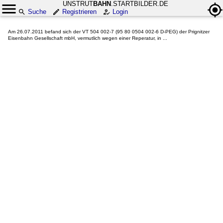
UNSTRUT
BAHN
.STARTBILDER.DE
Suche
Registrieren
Login
Am 26.07.2011 befand sich der VT 504 002-7 (95 80 0504 002-6 D-PEG) der Prignitzer
Eisenbahn Gesellschaft mbH, vermutlich wegen einer Reperatur, in ...