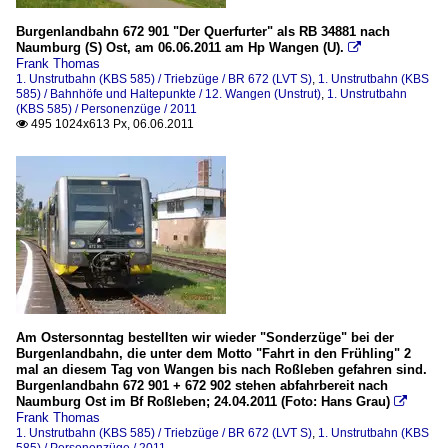
Burgenlandbahn 672 901 "Der Querfurter" als RB 34881 nach
Naumburg (S) Ost, am 06.06.2011 am Hp Wangen (U).

Frank Thomas
1. Unstrutbahn (KBS 585) / Triebzüge / BR 672 (LVT S)
,
1. Unstrutbahn (KBS
585) / Bahnhöfe und Haltepunkte / 12. Wangen (Unstrut)
,
1. Unstrutbahn
(KBS 585) / Personenzüge / 2011
495 1024x613 Px, 06.06.2011

Am Ostersonntag bestellten wir wieder "Sonderzüge" bei der
Burgenlandbahn, die unter dem Motto "Fahrt in den Frühling" 2
mal an diesem Tag von Wangen bis nach Roßleben gefahren sind.
Burgenlandbahn 672 901 + 672 902 stehen abfahrbereit nach
Naumburg Ost im Bf Roßleben; 24.04.2011 (Foto: Hans Grau)

Frank Thomas
1. Unstrutbahn (KBS 585) / Triebzüge / BR 672 (LVT S)
,
1. Unstrutbahn (KBS