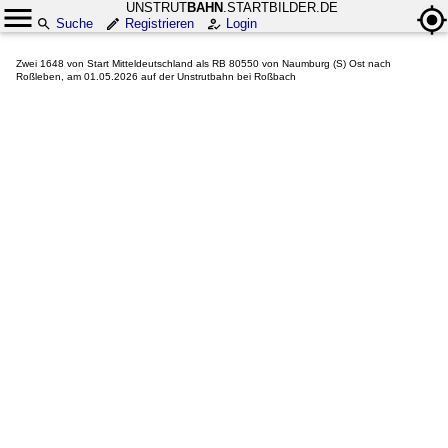
UNSTRUT
BAHN
.STARTBILDER.DE
Suche
Registrieren
Login
Zwei 1648 von Start Mitteldeutschland als RB 80550 von Naumburg (S) Ost nach
Roßleben, am 01.05.2026 auf der Unstrutbahn bei Roßbach