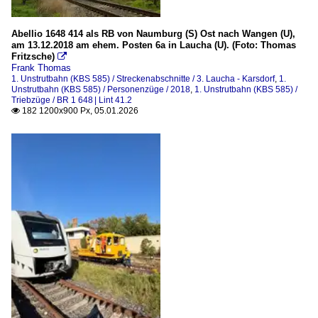
Abellio 1648 414 als RB von Naumburg (S) Ost nach Wangen (U),
am 13.12.2018 am ehem. Posten 6a in Laucha (U). (Foto: Thomas
Fritzsche)

Frank Thomas
1. Unstrutbahn (KBS 585) / Streckenabschnitte / 3. Laucha - Karsdorf
,
1.
Unstrutbahn (KBS 585) / Personenzüge / 2018
,
1. Unstrutbahn (KBS 585) /
Triebzüge / BR 1 648 | Lint 41.2
182 1200x900 Px, 05.01.2026
