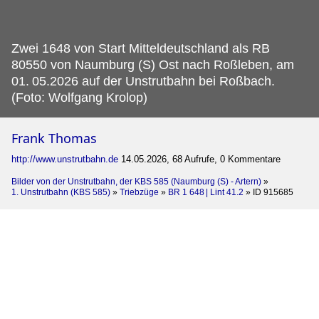
Zwei 1648 von Start Mitteldeutschland als RB
80550 von Naumburg (S) Ost nach Roßleben, am
01.
05.2026 auf der Unstrutbahn bei Roßbach.
(Foto: Wolfgang Krolop)
Frank Thomas
http://www.unstrutbahn.de
14.05.2026, 68 Aufrufe, 0 Kommentare
Bilder von der Unstrutbahn, der KBS 585 (Naumburg (S) - Artern)
»
1. Unstrutbahn (KBS 585)
»
Triebzüge
»
BR 1 648 | Lint 41.2
»
ID 915685