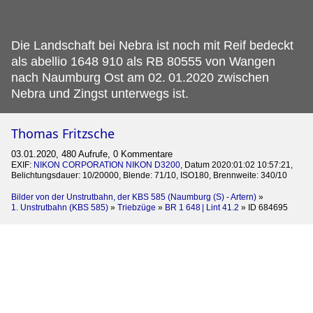
Die Landschaft bei Nebra ist noch mit Reif bedeckt
als abellio 1648 910 als RB 80555 von Wangen
nach Naumburg Ost am 02.
01.2020 zwischen
Nebra und Zingst unterwegs ist.
Thomas Fritzsche
03.01.2020, 480 Aufrufe, 0 Kommentare
EXIF:
NIKON CORPORATION NIKON D3200
, Datum 2020:01:02 10:57:21,
Belichtungsdauer: 10/20000, Blende: 71/10, ISO180, Brennweite: 340/10
Bilder von der Unstrutbahn, der KBS 585 (Naumburg (S) - Artern)
»
1. Unstrutbahn (KBS 585)
»
Triebzüge
»
BR 1 648 | Lint 41.2
»
ID 684695