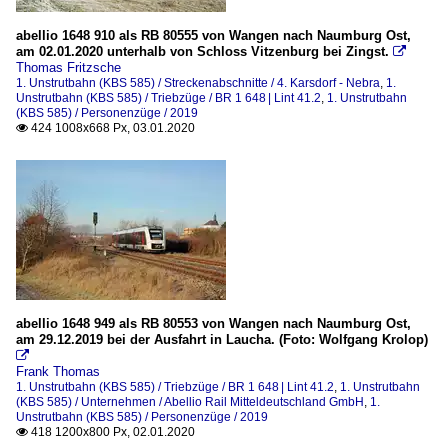
abellio 1648 910 als RB 80555 von Wangen nach Naumburg Ost,
am 02.01.2020 unterhalb von Schloss Vitzenburg bei Zingst.

Thomas Fritzsche
1. Unstrutbahn (KBS 585) / Streckenabschnitte / 4. Karsdorf - Nebra
,
1.
Unstrutbahn (KBS 585) / Triebzüge / BR 1 648 | Lint 41.2
,
1. Unstrutbahn
(KBS 585) / Personenzüge / 2019
424 1008x668 Px, 03.01.2020

abellio 1648 949 als RB 80553 von Wangen nach Naumburg Ost,
am 29.12.2019 bei der Ausfahrt in Laucha. (Foto: Wolfgang Krolop)

Frank Thomas
1. Unstrutbahn (KBS 585) / Triebzüge / BR 1 648 | Lint 41.2
,
1. Unstrutbahn
(KBS 585) / Unternehmen / Abellio Rail Mitteldeutschland GmbH
,
1.
Unstrutbahn (KBS 585) / Personenzüge / 2019
418 1200x800 Px, 02.01.2020
