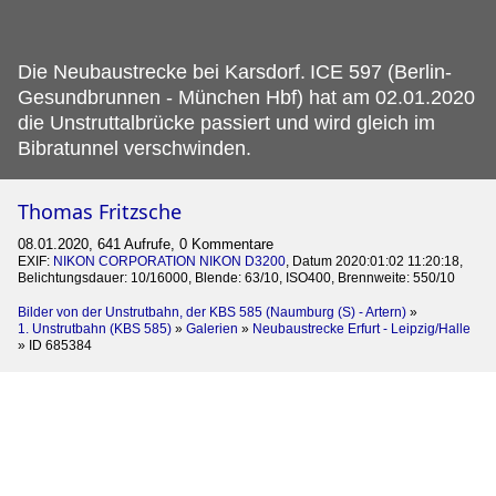
Die Neubaustrecke bei Karsdorf.
ICE 597 (Berlin-
Gesundbrunnen - München Hbf) hat am 02.01.2020
die Unstruttalbrücke passiert und wird gleich im
Bibratunnel verschwinden.
Thomas Fritzsche
08.01.2020, 641 Aufrufe, 0 Kommentare
EXIF:
NIKON CORPORATION NIKON D3200
, Datum 2020:01:02 11:20:18,
Belichtungsdauer: 10/16000, Blende: 63/10, ISO400, Brennweite: 550/10
Bilder von der Unstrutbahn, der KBS 585 (Naumburg (S) - Artern)
»
1. Unstrutbahn (KBS 585)
»
Galerien
»
Neubaustrecke Erfurt - Leipzig/Halle
»
ID 685384