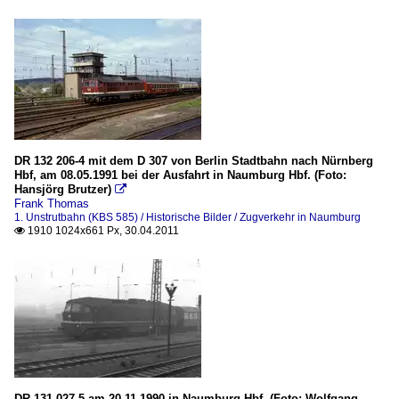
DR 132 206-4 mit dem D 307 von Berlin Stadtbahn nach Nürnberg
Hbf, am 08.05.1991 bei der Ausfahrt in Naumburg Hbf. (Foto:
Hansjörg Brutzer)

Frank Thomas
1. Unstrutbahn (KBS 585) / Historische Bilder / Zugverkehr in Naumburg
1910 1024x661 Px, 30.04.2011

DR 131 027-5 am 20.11.1990 in Naumburg Hbf. (Foto: Wolfgang