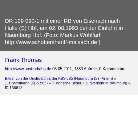
DR 109 090-1 mit einer RB von Eisenach nach
Halle (S) Hbf, am 02.
08.1993 bei der Einfahrt in
Naumburg Hbf. (Foto: Markus Wohlfart
http://www.schottersheriff-maisach.de )
Frank Thomas
http://www.unstrutbahn.de
03.05.2011, 1853 Aufrufe, 0 Kommentare
Bilder von der Unstrutbahn, der KBS 585 (Naumburg (S) - Artern)
»
1. Unstrutbahn (KBS 585)
»
Historische Bilder
»
Zugverkehr in Naumburg
»
ID 136818