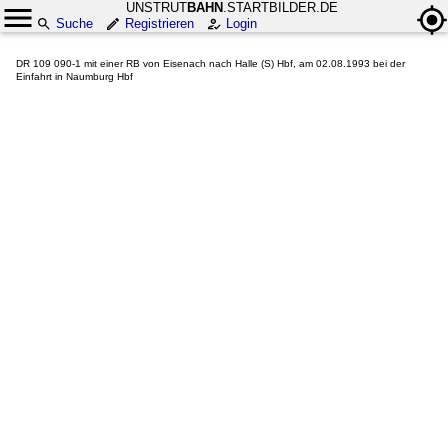
UNSTRUT
BAHN
.STARTBILDER.DE
Suche
Registrieren
Login
DR 109 090-1 mit einer RB von Eisenach nach Halle (S) Hbf, am 02.08.1993 bei der
Einfahrt in Naumburg Hbf