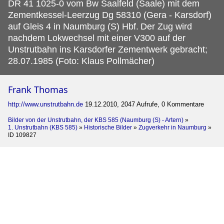
DR 41 1025-0 vom Bw Saalfeld (Saale) mit dem
Zementkessel-Leerzug Dg 58310 (Gera - Karsdorf)
auf Gleis 4 in Naumburg (S) Hbf.
Der Zug wird
nachdem Lokwechsel mit einer V300 auf der
Unstrutbahn ins Karsdorfer Zementwerk gebracht;
28.07.1985 (Foto: Klaus Pollmächer)
Frank Thomas
http://www.unstrutbahn.de
19.12.2010, 2047 Aufrufe, 0 Kommentare
Bilder von der Unstrutbahn, der KBS 585 (Naumburg (S) - Artern)
»
1. Unstrutbahn (KBS 585)
»
Historische Bilder
»
Zugverkehr in Naumburg
»
ID 109827