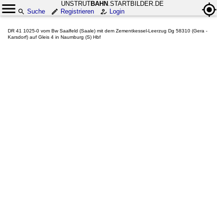
UNSTRUT
BAHN
.STARTBILDER.DE
Suche
Registrieren
Login
DR 41 1025-0 vom Bw Saalfeld (Saale) mit dem Zementkessel-Leerzug Dg 58310 (Gera -
Karsdorf) auf Gleis 4 in Naumburg (S) Hbf