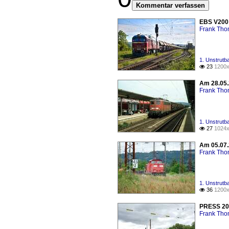
Kommentar verfassen
EBS V200 
Frank Th
1. Unstrutb
23
1200x

Am 28.05.
Frank Th
1. Unstrutb
27
1024x

Am 05.07.
Frank Th
1. Unstrutb
36
1200x

PRESS 204
Frank Th