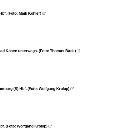
f. (Foto: Maik Köhler)

Bad Kösen unterwegs. (Foto: Thomas Bade)

mburg (S) Hbf. (Foto: Wolfgang Krolop)

f. (Foto: Wolfgang Krolop)
