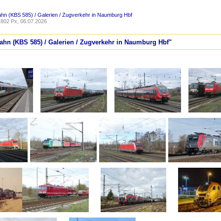
ahn (KBS 585) / Galerien / Zugverkehr in Naumburg Hbf
802 Px, 06.07.2026
bahn (KBS 585) / Galerien / Zugverkehr in Naumburg Hbf"