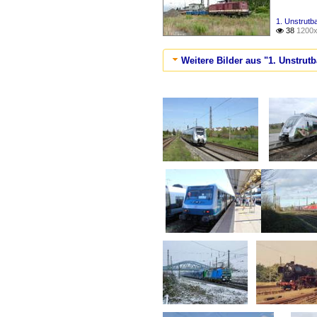
1. Unstrutb
38
1200x

Weitere Bilder aus "1. Unstrut