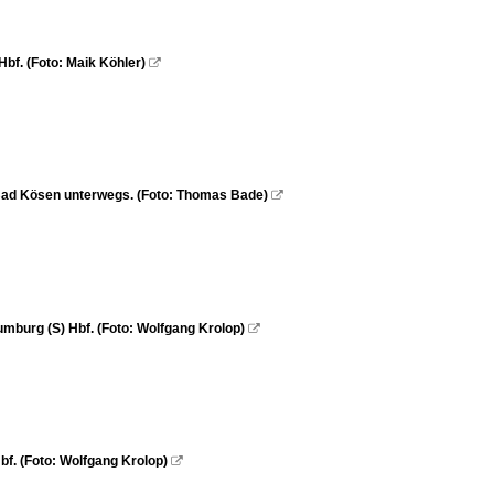
f. (Foto: Maik Köhler)

Bad Kösen unterwegs. (Foto: Thomas Bade)

mburg (S) Hbf. (Foto: Wolfgang Krolop)

f. (Foto: Wolfgang Krolop)
