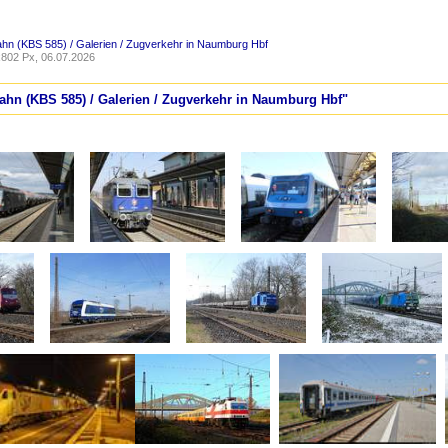
ahn (KBS 585) / Galerien / Zugverkehr in Naumburg Hbf
802 Px, 06.07.2026
bahn (KBS 585) / Galerien / Zugverkehr in Naumburg Hbf"