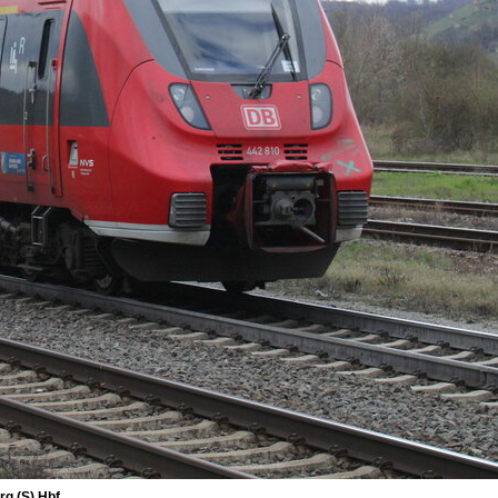
g (S) Hbf.