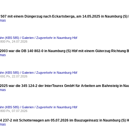
507 mit einem Düngerzug nach Eckartsberga, am 14.05.2025 in Naumburg (S) Hb
omas
ahn (KBS 585) / Galerien / Zugverkehr in Naumburg Hbf
800 Px, 24.07.2026
2003 war die DB 140 802-0 in Naumburg (S) Hbf mit einem Güterzug Richtung 
omas
ahn (KBS 585) / Galerien / Zugverkehr in Naumburg Hbf
691 Px, 22.07.2026
2025 war die 345 124-2 der InterTourex GmbH für Arbeiten am Bahnsteig in Nau
omas
ahn (KBS 585) / Galerien / Zugverkehr in Naumburg Hbf
800 Px, 07.07.2026
 237-2 mit Schotterwagen am 05.07.2026 im Bauzugeinsatz in Naumburg (S) Hb
omas