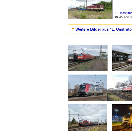
1. Unstrutb
38
1200x

Weitere Bilder aus "1. Unstrut