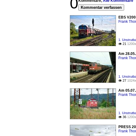
0
Kommentare,
Alle Kommentare
Kommentar verfassen
EBS V200 
Frank Th
1. Unstrutb
21
1200x

Am 28.05.
Frank Th
1. Unstrutb
27
1024x

Am 05.07.
Frank Th
1. Unstrutb
36
1200x

PRESS 204
Frank Th