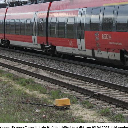
ingen-Express" von Leipzig Hbf nach Nürnberg Hbf, am 03.04.2023 in Naumbur