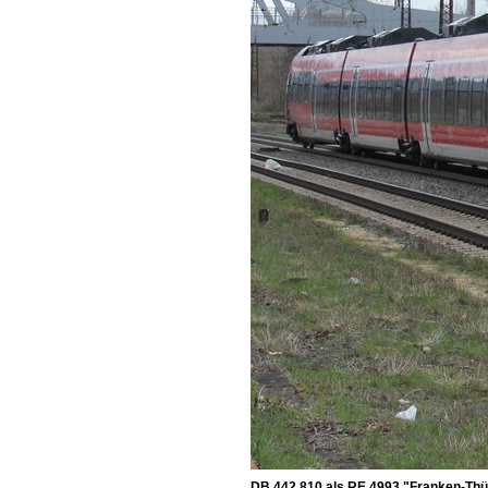
DB 442 810 als RE 4993 "Franken-Thür