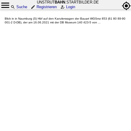
UNSTRUT
BAHN
.STARTBILDER.DE
Suche
Registrieren
Login
Blick in in Naumburg (S) Hbf auf den Kanzlerwagen der Bauart WGSmz 853 (61 80 89-90
001-2 D-DB), der am 16.06.2021 mit der DB Museum 140 423-5 von ...