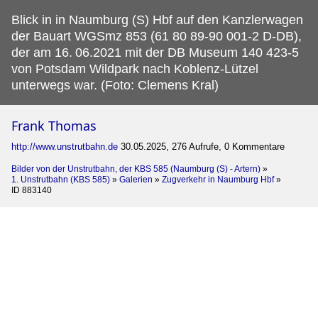
Blick in in Naumburg (S) Hbf auf den Kanzlerwagen
der Bauart WGSmz 853 (61 80 89-90 001-2 D-DB),
der am 16.
06.2021 mit der DB Museum 140 423-5
von Potsdam Wildpark nach Koblenz-Lützel
unterwegs war. (Foto: Clemens Kral)
Frank Thomas
http://www.unstrutbahn.de
30.05.2025, 276 Aufrufe, 0 Kommentare
Bilder von der Unstrutbahn, der KBS 585 (Naumburg (S) - Artern)
»
1. Unstrutbahn (KBS 585)
»
Galerien
»
Zugverkehr in Naumburg Hbf
»
ID 883140