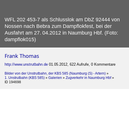
WFL 202 453-7 als Schlusslok am DbZ 92444 von
Nossen nach Bebra zum Dampflokfest, bei der
Ausfahrt am 27.
04.2012 in Naumburg Hbf. (Foto:
dampflok015)
Frank Thomas
http://www.unstrutbahn.de
01.05.2012, 622 Aufrufe, 0 Kommentare
Bilder von der Unstrutbahn, der KBS 585 (Naumburg (S) - Artern)
»
1. Unstrutbahn (KBS 585)
»
Galerien
»
Zugverkehr in Naumburg Hbf
»
ID 194698