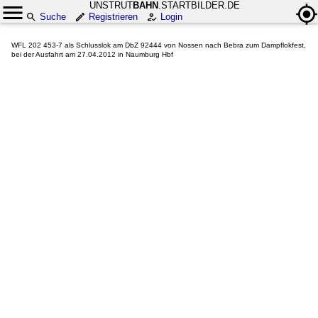
UNSTRUT
BAHN
.STARTBILDER.DE
Suche
Registrieren
Login
WFL 202 453-7 als Schlusslok am DbZ 92444 von Nossen nach Bebra zum Dampflokfest,
bei der Ausfahrt am 27.04.2012 in Naumburg Hbf