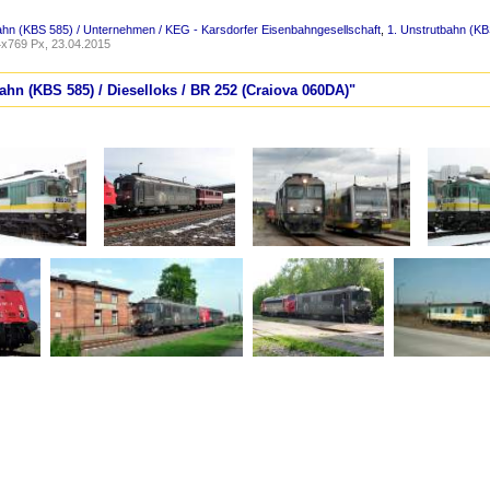
ahn (KBS 585) / Unternehmen / KEG - Karsdorfer Eisenbahngesellschaft
,
1. Unstrutbahn (KB
x769 Px, 23.04.2015
bahn (KBS 585) / Dieselloks / BR 252 (Craiova 060DA)"