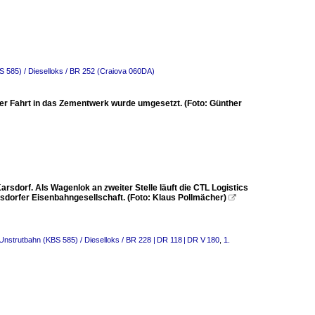
S 585) / Dieselloks / BR 252 (Craiova 060DA)
er Fahrt in das Zementwerk wurde umgesetzt. (Foto: Günther
dorf. Als Wagenlok an zweiter Stelle läuft die CTL Logistics
rsdorfer Eisenbahngesellschaft. (Foto: Klaus Pollmächer)

 Unstrutbahn (KBS 585) / Dieselloks / BR 228 | DR 118 | DR V 180
,
1.