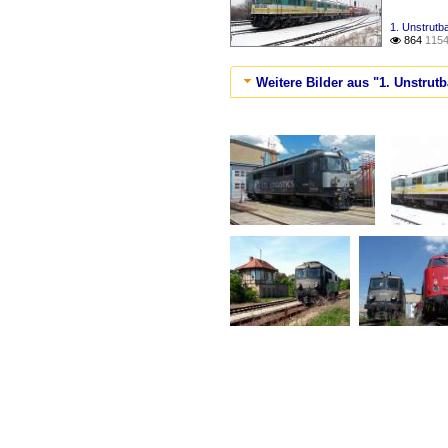
1. Unstrutb
864
1154

Weitere Bilder aus "1. Unstrut