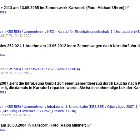
+ 2113 am 13.05.2055 im Zementwerk Karsdorf. (Foto: Michael Uhren)

omas
ahn (KBS 585) / Unternehmen / KEG - Karsdorfer Eisenbahngesellschaft
,
1. Unstrutbahn (KB
x817 Px, 04.11.2022
tics 252 021-1 brachte am 13.06.2012 leere Zementwagen nach Karsdorf. Vor d
omas
ahn (KBS 585) / Dieselloks / BR 252 (Craiova 060DA)
x679 Px, 19.07.2016
2007 zieht die InfraLeuna GmbH 204 einen Zementleerzug durch Laucha nach Kars
mit, die damals in Karsdorf repariert wurde. Sie ist eine ehemalige Lok der Ka
omas
ahn (KBS 585) / Unternehmen / InfraLeuna
,
1. Unstrutbahn (KBS 585) / Güterzüge / 2007
,
1.
 (KBS 585) / Dieselloks / BR 252 (Craiova 060DA)
333 Px, 08.04.2016
am 10.03.2004 in Karsdorf. (Foto: Ralph Mildner)

omas