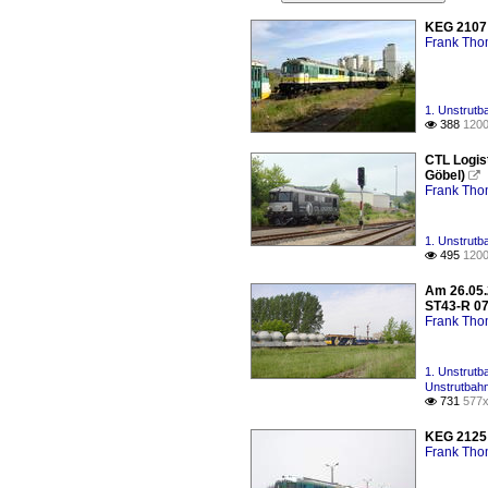
KEG 2107 
Frank Th
1. Unstrutb
388
1200

CTL Logis
Göbel)

Frank Th
1. Unstrutb
495
1200

Am 26.05.
ST43-R 07 
Frank Th
1. Unstrutb
Unstrutbahn
731
577x

KEG 2125 
Frank Th