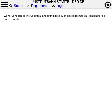
UNSTRUT
BAHN
.STARTBILDER.DE
Suche
Registrieren
Login
Wenn Sonderzüge ins Unstruttal angekündigt sind, ist dies jedesmal ein Highlight für die
ganze Familie