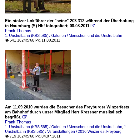
Ein stolzer Lokführer der "seine" 203 312 während der Überholung
in Naumburg (S) Hbf fotografiert; 08.08.2011

Frank Thomas
1. Unstrutbahn (KBS 585) / Galerien / Menschen und die Unstrutbahn
641 1024x768 Px, 11.08.2011

Am 11.09.2010 wurden die Besucher des Freyburger Winzerfests
am Bahnhof durch unser Mitglied Herr Kressner musikalisch
begrüßt.

Frank Thomas
1. Unstrutbahn (KBS 585) / Galerien / Menschen und die Unstrutbahn
,
1.
Unstrutbahn (KBS 585) / Veranstaltungen / 2010 Winzerfest Freyburg
719 1024x768 Px, 04.07.2011
