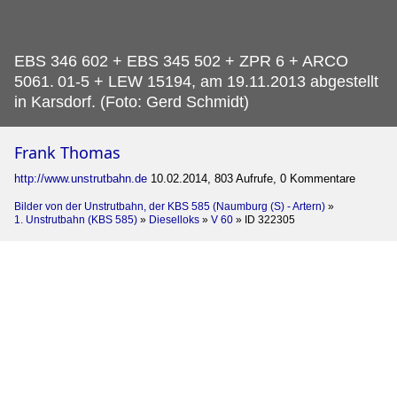
EBS 346 602 + EBS 345 502 + ZPR 6 + ARCO
5061.
01-5 + LEW 15194, am 19.11.2013 abgestellt
in Karsdorf. (Foto: Gerd Schmidt)
Frank Thomas
http://www.unstrutbahn.de
10.02.2014, 803 Aufrufe, 0 Kommentare
Bilder von der Unstrutbahn, der KBS 585 (Naumburg (S) - Artern)
»
1. Unstrutbahn (KBS 585)
»
Dieselloks
»
V 60
»
ID 322305