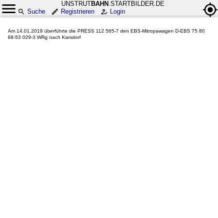
UNSTRUT
BAHN
.STARTBILDER.DE
Suche
Registrieren
Login
Am 14.01.2019 überführte die PRESS 112 565-7 den EBS-Mitropawagen D-EBS 75 80
88-53 029-3 WRg nach Karsdorf