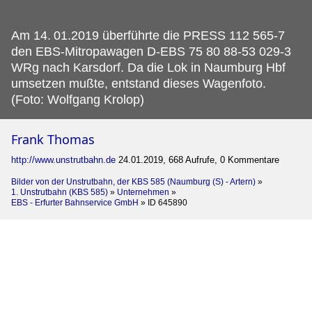
Am 14.
01.2019 überführte die PRESS 112 565-7
den EBS-Mitropawagen D-EBS 75 80 88-53 029-3
WRg nach Karsdorf. Da die Lok in Naumburg Hbf
umsetzen mußte, entstand dieses Wagenfoto.
(Foto: Wolfgang Krolop)
Frank Thomas
http://www.unstrutbahn.de
24.01.2019, 668 Aufrufe, 0 Kommentare
Bilder von der Unstrutbahn, der KBS 585 (Naumburg (S) - Artern)
»
1. Unstrutbahn (KBS 585)
»
Unternehmen
»
EBS - Erfurter Bahnservice GmbH
»
ID 645890