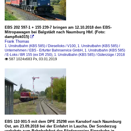
EBS 202 597-1 + 155 239-7 bringen am 12.10.2018 den EBS-
Mitropawagen bei Balgstädt nach Naumburg Hbf. (Foto:
dampflok015)

Frank Thomas
1. Unstrutbahn (KBS 585) / Dieselloks / V100
,
1. Unstrutbahn (KBS 585) /
Unternehmen / EBS - Erfurter Bahnservice GmbH
,
1. Unstrutbahn (KBS 585)
/ E-Loks / BR 155 (ex DR 250)
,
1. Unstrutbahn (KBS 585) / Güterzüge / 2018
587 1024x683 Px, 03.01.2019

EBS 110 001-5 mit dem DPE 25298 von Karsdorf nach Naumburg
Ost, am 23.09.2018 bei der Einfahrt in Laucha. Der Sonderzug
verkehrte zum Bahnhofsfest des Fördervereins Finnebahn in