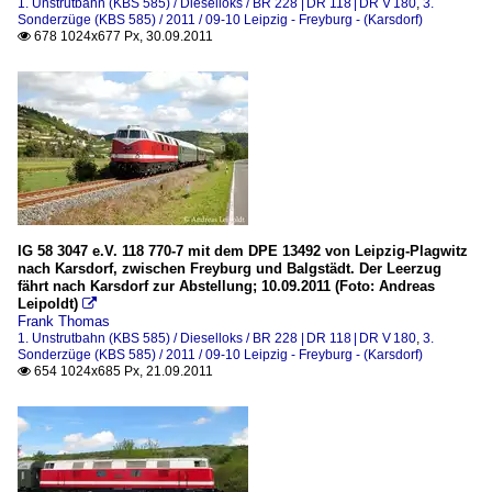
1. Unstrutbahn (KBS 585) / Dieselloks / BR 228 | DR 118 | DR V 180
,
3.
Sonderzüge (KBS 585) / 2011 / 09-10 Leipzig - Freyburg - (Karsdorf)
678 1024x677 Px, 30.09.2011

IG 58 3047 e.V. 118 770-7 mit dem DPE 13492 von Leipzig-Plagwitz
nach Karsdorf, zwischen Freyburg und Balgstädt. Der Leerzug
fährt nach Karsdorf zur Abstellung; 10.09.2011 (Foto: Andreas
Leipoldt)

Frank Thomas
1. Unstrutbahn (KBS 585) / Dieselloks / BR 228 | DR 118 | DR V 180
,
3.
Sonderzüge (KBS 585) / 2011 / 09-10 Leipzig - Freyburg - (Karsdorf)
654 1024x685 Px, 21.09.2011
