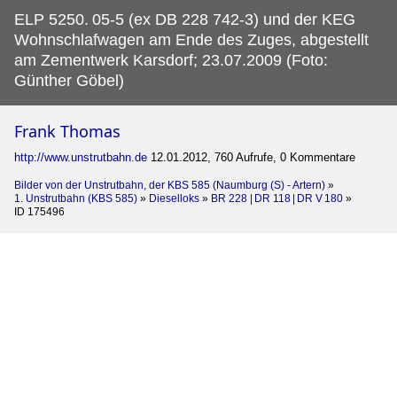
ELP 5250.
05-5 (ex DB 228 742-3) und der KEG
Wohnschlafwagen am Ende des Zuges, abgestellt
am Zementwerk Karsdorf; 23.07.2009 (Foto:
Günther Göbel)
Frank Thomas
http://www.unstrutbahn.de
12.01.2012, 760 Aufrufe, 0 Kommentare
Bilder von der Unstrutbahn, der KBS 585 (Naumburg (S) - Artern)
»
1. Unstrutbahn (KBS 585)
»
Dieselloks
»
BR 228 | DR 118 | DR V 180
»
ID 175496