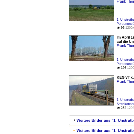
Frank Th
1. Unstrutb
Personenzü
96
1200x

Im April 1
auf die U
Frank Th
1. Unstrutb
Personenzü
196
1200

KEG VT x.
Frank Th
1. Unstrutb
Streckenabs
254
1204

Weitere Bilder aus "1. Unstru
Weitere Bilder aus "1. Unstru