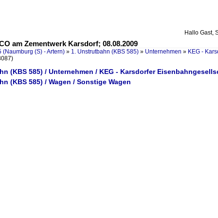
Hallo Gast, 
O am Zementwerk Karsdorf; 08.08.2009
 (Naumburg (S) - Artern)
»
1. Unstrutbahn (KBS 585)
»
Unternehmen
»
KEG - Kars
8087)
ahn (KBS 585) / Unternehmen / KEG - Karsdorfer Eisenbahngesells
ahn (KBS 585) / Wagen / Sonstige Wagen