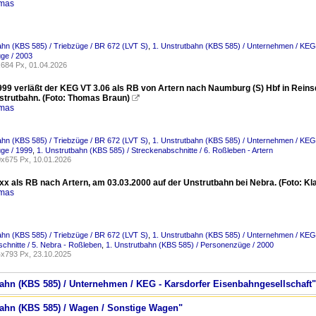
omas
ahn (KBS 585) / Triebzüge / BR 672 (LVT S)
,
1. Unstrutbahn (KBS 585) / Unternehmen / KEG 
ge / 2003
684 Px, 01.04.2026
999 verläßt der KEG VT 3.06 als RB von Artern nach Naumburg (S) Hbf in Reinsdo
nstrutbahn. (Foto: Thomas Braun)

omas
ahn (KBS 585) / Triebzüge / BR 672 (LVT S)
,
1. Unstrutbahn (KBS 585) / Unternehmen / KEG 
ge / 1999
,
1. Unstrutbahn (KBS 585) / Streckenabschnitte / 6. Roßleben - Artern
x675 Px, 10.01.2026
xx als RB nach Artern, am 03.03.2000 auf der Unstrutbahn bei Nebra. (Foto: Kl
omas
ahn (KBS 585) / Triebzüge / BR 672 (LVT S)
,
1. Unstrutbahn (KBS 585) / Unternehmen / KEG 
chnitte / 5. Nebra - Roßleben
,
1. Unstrutbahn (KBS 585) / Personenzüge / 2000
x793 Px, 23.10.2025
tbahn (KBS 585) / Unternehmen / KEG - Karsdorfer Eisenbahngesellschaft
tbahn (KBS 585) / Wagen / Sonstige Wagen"