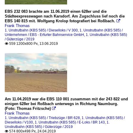
EBS 232 083 brachte am 11.06.2019 einen 628er und die
Städteexpresswagen nach Karsdorf. Am Zugschluss lief noch die
EBS 140 815 mit. Wolfgang Krolop fotografiert bei Roßbach.

Frank Thomas
1. Unstrutbahn (KBS 585) / Dieselloks / V 300
,
1. Unstrutbahn (KBS 585) /
Unternehmen / EBS - Erfurter Bahnservice GmbH
,
1. Unstrutbahn (KBS 585)
/ Güterzüge / 2019
559 1200x800 Px, 13.06.2019

Am 11.04.2019 war die EBS 110 001 zusammen mit der 243 822 und
einigen 628er bei Roßbach unterwegs in Richtung Naumburg.
(Foto: Thomas Fritzsche)

Frank Thomas
1. Unstrutbahn (KBS 585) / Triebzüge / BR 628
,
1. Unstrutbahn (KBS 585) /
Dieselloks / V100
,
1. Unstrutbahn (KBS 585) / E-Loks / BR 143
,
1.
Unstrutbahn (KBS 585) / Güterzüge / 2019
574 800x498 Px, 24.04.2019
