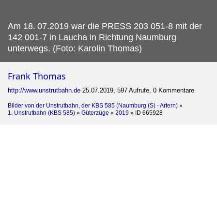
Am 18.
07.2019 war die PRESS 203 051-8 mit der
142 001-7 in Laucha in Richtung Naumburg
unterwegs. (Foto: Karolin Thomas)
Frank Thomas
http://www.unstrutbahn.de
25.07.2019, 597 Aufrufe, 0 Kommentare
Bilder von der Unstrutbahn, der KBS 585 (Naumburg (S) - Artern)
»
1. Unstrutbahn (KBS 585)
»
Güterzüge
»
2019
»
ID 665928