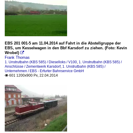
EBS 201 001-5 am 11.04.2014 auf Fahrt in die Abstellgruppe der
EBS, um Kesselwagen in den Bbf Karsdorf zu ziehen. (Foto: Kevin
Wrobel)

Frank Thomas
1. Unstrutbahn (KBS 585) / Dieselloks / V100
,
1. Unstrutbahn (KBS 585) /
Anschlüsse / Zementwerk Karsdorf
,
1. Unstrutbahn (KBS 585) /
Unternehmen / EBS - Erfurter Bahnservice GmbH
601 1200x900 Px, 22.04.2014
