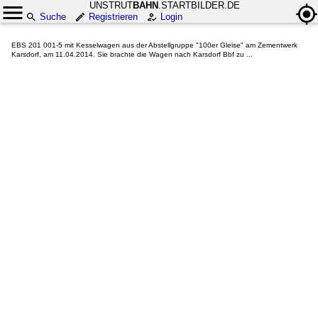
UNSTRUT
BAHN
.STARTBILDER.DE
Suche
Registrieren
Login
EBS 201 001-5 mit Kesselwagen aus der Abstellgruppe "100er Gleise" am Zementwerk
Karsdorf, am 11.04.2014. Sie brachte die Wagen nach Karsdorf Bbf zu ...