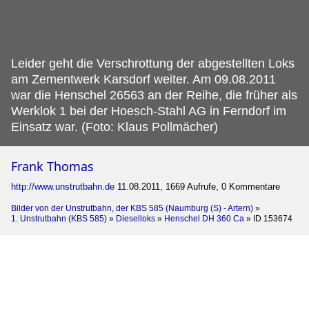
Leider geht die Verschrottung der abgestellten Loks
am Zementwerk Karsdorf weiter.
Am 09.08.2011
war die Henschel 26563 an der Reihe, die früher als
Werklok 1 bei der Hoesch-Stahl AG in Ferndorf im
Einsatz war. (Foto: Klaus Pollmächer)
Frank Thomas
http://www.unstrutbahn.de
11.08.2011, 1669 Aufrufe, 0 Kommentare
Bilder von der Unstrutbahn, der KBS 585 (Naumburg (S) - Artern)
»
1. Unstrutbahn (KBS 585)
»
Dieselloks
»
Henschel DH 360 Ca
»
ID 153674