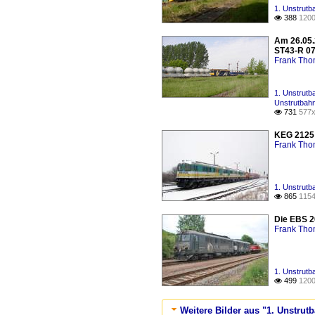
1. Unstrutb
388
1200

Am 26.05.
ST43-R 07 
Frank Th
1. Unstrutb
Unstrutbahn
731
577x

KEG 2125 
Frank Th
1. Unstrutb
865
1154

Die EBS 2
Frank Th
1. Unstrutb
499
1200

Weitere Bilder aus "1. Unstrut