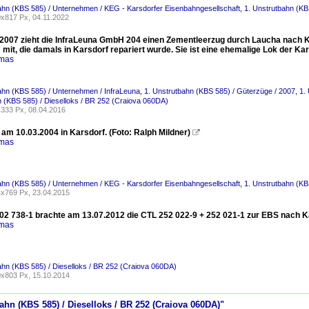
ahn (KBS 585) / Unternehmen / KEG - Karsdorfer Eisenbahngesellschaft
,
1. Unstrutbahn (KB
x817 Px, 04.11.2022
2007 zieht die InfraLeuna GmbH 204 einen Zementleerzug durch Laucha nach Kars
mit, die damals in Karsdorf repariert wurde. Sie ist eine ehemalige Lok der Ka
omas
ahn (KBS 585) / Unternehmen / InfraLeuna
,
1. Unstrutbahn (KBS 585) / Güterzüge / 2007
,
1.
 (KBS 585) / Dieselloks / BR 252 (Craiova 060DA)
333 Px, 08.04.2016
am 10.03.2004 in Karsdorf. (Foto: Ralph Mildner)

omas
ahn (KBS 585) / Unternehmen / KEG - Karsdorfer Eisenbahngesellschaft
,
1. Unstrutbahn (KB
x769 Px, 23.04.2015
02 738-1 brachte am 13.07.2012 die CTL 252 022-9 + 252 021-1 zur EBS nach Kars
omas
ahn (KBS 585) / Dieselloks / BR 252 (Craiova 060DA)
x803 Px, 15.10.2014
bahn (KBS 585) / Dieselloks / BR 252 (Craiova 060DA)"