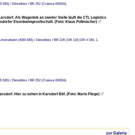
S 585) / Dieselloks / BR 252 (Craiova 060DA)
dorf. Als Wagenlok an zweiter Stelle läuft die CTL Logistics
rsdorfer Eisenbahngesellschaft. (Foto: Klaus Pollmächer)

 Unstrutbahn (KBS 585) / Dieselloks / BR 228 | DR 118 | DR V 180
,
1.
S 585) / Dieselloks / BR 252 (Craiova 060DA)
dorf. Hier zu sehen in Karsdorf Bbf. (Foto: Mario Fliege)

zur Galerie