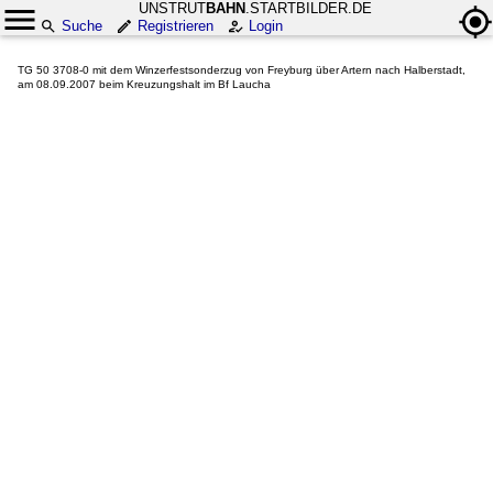
UNSTRUT
BAHN
.STARTBILDER.DE
Suche
Registrieren
Login
TG 50 3708-0 mit dem Winzerfestsonderzug von Freyburg über Artern nach Halberstadt,
am 08.09.2007 beim Kreuzungshalt im Bf Laucha