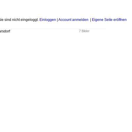
Sie sind nicht eingeloggt.
Einloggen
|
Account anmelden
|
Eigene Seite eröffnen
rsdorf
7 Bilder