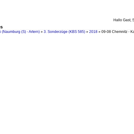
Hallo Gast, 
os
 (Naumburg (S) - Artern)
»
3. Sonderzüge (KBS 585)
»
2018
»
09-08 Chemnitz - Ka