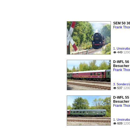
SEM 50 36
Frank Th
1. Unstrutb
449
1200

D-WFL 56 
Besucher 
Frank Th
3. Sonderzü
537
1200

D-WFL 55 
Besucher 
Frank Th
1. Unstrut
609
1200
