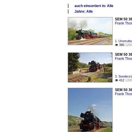
auch einsortiert in: Alle
×
Jahre: Alle
Alle Kategorien
×
SEM 50 36
1. Unstrutbahn (KBS 585)
Alle Jahre
Frank Th
2010
1. Unstrutb
380
1200

SEM 50 36
Frank Th
3. Sonderzü
412
1200

SEM 50 36
Frank Th