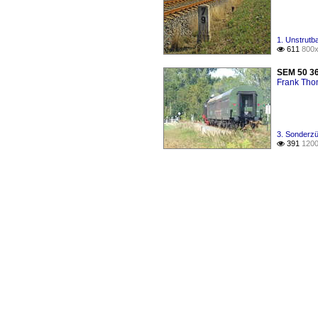
1. Unstrutb
611
800x

SEM 50 36
Frank Th
3. Sonderzü
391
1200
