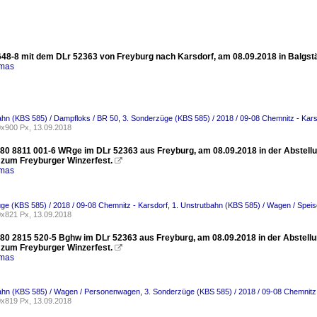
48-8 mit dem DLr 52363 von Freyburg nach Karsdorf, am 08.09.2018 in Balgst
omas
ahn (KBS 585) / Dampfloks / BR 50
,
3. Sonderzüge (KBS 585) / 2018 / 09-08 Chemnitz - Kars
x900 Px, 13.09.2018
80 8811 001-6 WRge im DLr 52363 aus Freyburg, am 08.09.2018 in der Abstellu
zum Freyburger Winzerfest.

omas
ge (KBS 585) / 2018 / 09-08 Chemnitz - Karsdorf
,
1. Unstrutbahn (KBS 585) / Wagen / Spe
x821 Px, 13.09.2018
80 2815 520-5 Bghw im DLr 52363 aus Freyburg, am 08.09.2018 in der Abstellu
zum Freyburger Winzerfest.

omas
bahn (KBS 585) / Wagen / Personenwagen
,
3. Sonderzüge (KBS 585) / 2018 / 09-08 Chemnitz
x819 Px, 13.09.2018