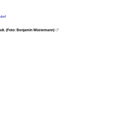
dorf
ädt. (Foto: Benjamin Wüstemann)
