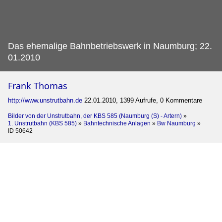
Das ehemalige Bahnbetriebswerk in Naumburg; 22.
01.2010
Frank Thomas
http://www.unstrutbahn.de
22.01.2010, 1399 Aufrufe, 0 Kommentare
Bilder von der Unstrutbahn, der KBS 585 (Naumburg (S) - Artern)
»
1. Unstrutbahn (KBS 585)
»
Bahntechnische Anlagen
»
Bw Naumburg
»
ID 50642