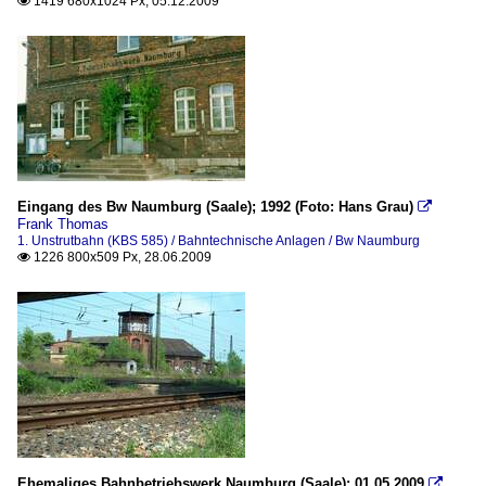
1419 680x1024 Px, 05.12.2009

Eingang des Bw Naumburg (Saale); 1992 (Foto: Hans Grau)

Frank Thomas
1. Unstrutbahn (KBS 585) / Bahntechnische Anlagen / Bw Naumburg
1226 800x509 Px, 28.06.2009

Ehemaliges Bahnbetriebswerk Naumburg (Saale); 01.05.2009
